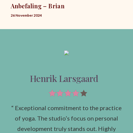
Anbefaling – Brian
26 November 2024
Henrik Larsgaard
“ Exceptional commitment to the practice
of yoga. The studio’s focus on personal
development truly stands out. Highly