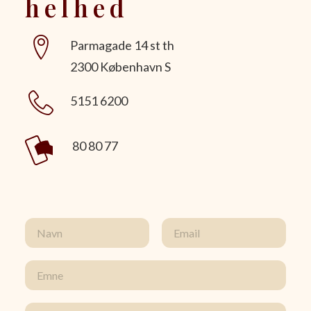
helhed
Parmagade 14 st th
2300 København S
5151 6200
80 80 77