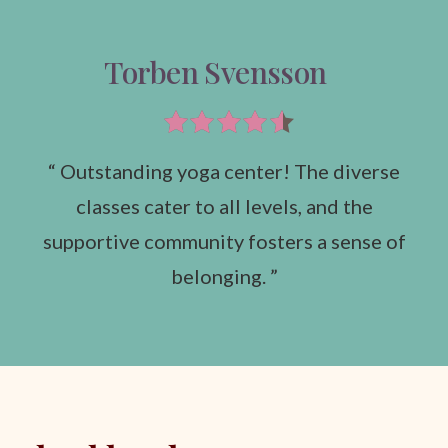
Torben Svensson
“ Outstanding yoga center! The diverse
classes cater to all levels, and the
supportive community fosters a sense of
belonging. ”